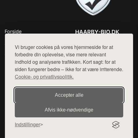
Forside
HAARBY-BIO.DK
Produkter
Tlf. 78768672
Top Rabatter
Vi bruger cookies på vores hjemmeside for at
Mail:
hej@want.dk
Jotun maling
forbedre din oplevelse, vise mere relevant
Kontakt
indhold og analysere trafikken. Kort sagt: for at
Cookie- og privatlivspolitik
siden fungerer bedre – ikke for at være irriterende.
Cookie- og privatlivspolitik.
Denne side er en del af want.dk, der udgiver en række
Accepter alle
hjemmesider med præsentation af forskellige produkter fra
diverse webshops. Der sælges ikke varer fra denne side - vi
Afvis ikke‑nødvendige
henviser til de shops, som sælger varen. Vi har heller ikke
varerne på lager.
Indstillinger
© 2026 haarby-bio.dk. Alle rettigheder forbeholdes.